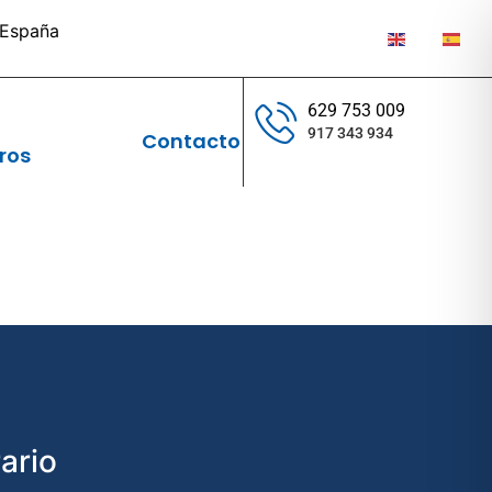
, España
629 753 009
917 343 934
Contacto
ros
ario